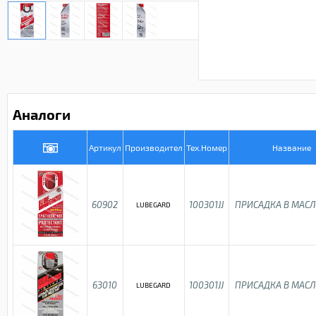
Аналоги
Артикул
Производител
Тех.Номер
Название
60902
100301JJ
ПРИСАДКА В МАСЛ
LUBEGARD
63010
100301JJ
ПРИСАДКА В МАСЛ
LUBEGARD