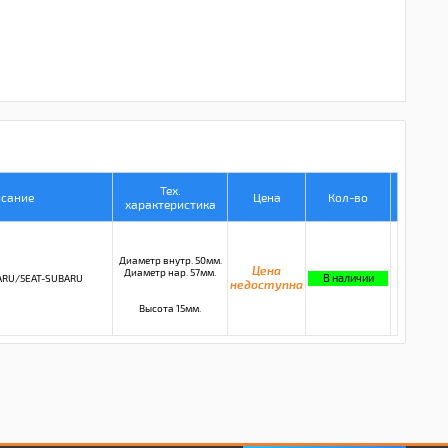
Тех.
исание
Цена
Кол-во
характеристика
Диаметр внутр. 50мм.
Цена
Диаметр нар. 57мм.
В наличии
ARU/5EAT-SUBARU
недоступна
Высота 15мм.