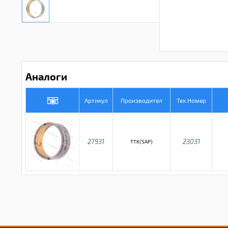
Аналоги
Артикул
Производител
Тех.Номер
27931
23031
TTK(SAP)