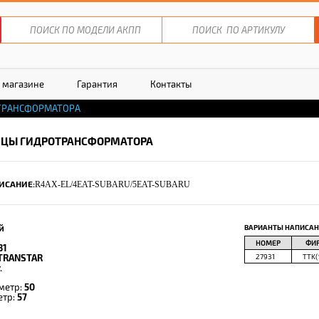
 магазине
Гарантия
Контакты
ОТРАНСФОРМАТОРА
ИЦЫ ГИДРОТРАНСФОРМАТОРА
ИСАНИЕ:
R4AX-EL/4EAT-SUBARU/5EAT-SUBARU
й
ВАРИАНТЫ НАПИСАН
НОМЕР
ФИ
31
TRANSTAR
27931
TTK(
.
метр:
50
етр:
57