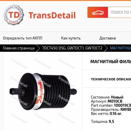
Определить тип АКПП
Как купить
Доставка
Главная страница
7DCT450 DSG, GW7DCT1, GW7DCT2
МАГНИТНЫ
Гарантия
МАГНИТНЫЙ ФИЛ
ТЕХНИЧЕСКОЕ ОПИСАН
Состояние:
Новый
Артикул:
M010CB
Part number:
100019C
Производитель:
RAYB
Вес нетто:
0.16 кг.
Толщина:
9,5