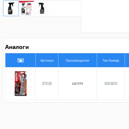
Аналоги
Артикул
Производител
Тех.Номер
37535
100301J
LOCTITE