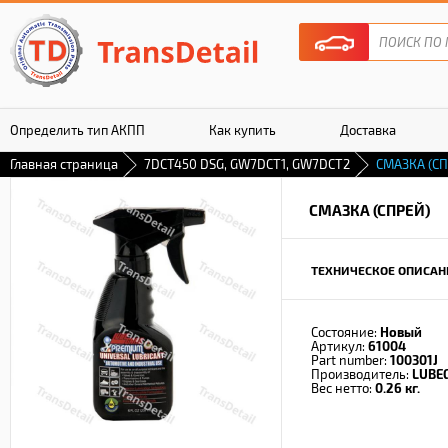
Определить тип АКПП
Как купить
Доставка
Главная страница
7DCT450 DSG, GW7DCT1, GW7DCT2
СМАЗКА (С
Гарантия
СМАЗКА (СПРЕЙ)
ТЕХНИЧЕСКОЕ ОПИСАН
Состояние:
Новый
Артикул:
61004
Part number:
100301J
Производитель:
LUBE
Вес нетто:
0.26 кг.