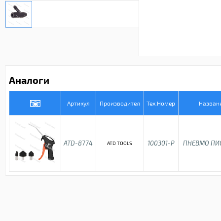
Аналоги
Артикул
Производител
Тех.Номер
Назван
ATD-8774
100301-P
ПНЕВМО ПИ
ATD TOOLS