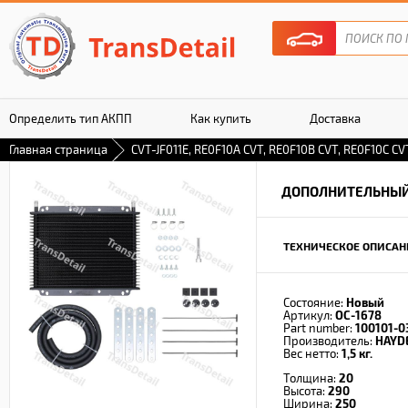
Определить тип АКПП
Как купить
Доставка
Главная страница
CVT-JF011E, RE0F10A CVT, RE0F10B CVT, RE0F10C CVT
Гарантия
ДОПОЛНИТЕЛЬНЫЙ
ТЕХНИЧЕСКОЕ ОПИСАН
Состояние:
Новый
Артикул:
OC-1678
Part number:
100101-0
Производитель:
HAYD
Вес нетто:
1,5 кг.
Толщина:
20
Высота:
290
Ширина:
250