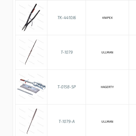
TK-4410J6
KNIPEX
T-1079
ULLMAN
T-0158-SP
HAGERTY
T-1079-A
ULLMAN