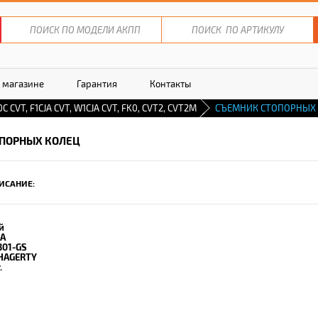
 магазине
Гарантия
Контакты
C CVT, F1CJA CVT, W1CJA CVT, FK0, CVT2, CVT2M
СЪЕМНИК СТОПОРНЫХ
ПОРНЫХ КОЛЕЦ
ИСАНИЕ:
й
-A
301-GS
HAGERTY
.