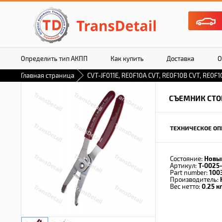
Определить тип АКПП
Как купить
Доставка
О
Главная страница
CVT-JF011E, RE0F10A CVT, RE0F10B CVT, RE0F10
СЪЕМНИК СТО
ТЕХНИЧЕСКОЕ ОП
Состояние:
Новы
Артикул:
T-0025
Part number:
100
Производитель:
Вес нетто:
0.25 кг