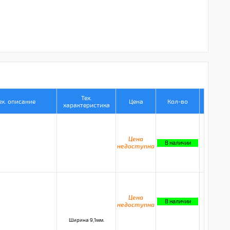
Тех.
ех. описание
Цена
Кол-во
характеристика
Цена
В наличии
недоступна
Цена
В наличии
недоступна
Ширина 9,1мм.