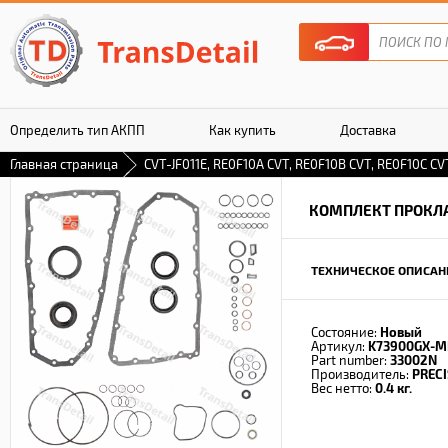
Определить тип АКПП
Как купить
Доставка
Главная страница
CVT-JF011E, RE0F10A CVT, RE0F10B CVT, RE0F10C CVT
Гарантия
КОМПЛЕКТ ПРОКЛ
ТЕХНИЧЕСКОЕ ОПИСАН
Состояние:
Новый
Артикул:
K73900GX-M
Part number:
33002N
Производитель:
PREC
Вес нетто:
0.4 кг.