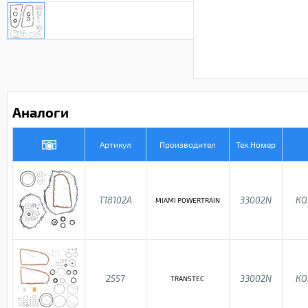
Аналоги
Артикул
Производител
Тех.Номер
T18102A
33002N
КО
MIAMI POWERTRAIN
2557
33002N
КО
TRANSTEC