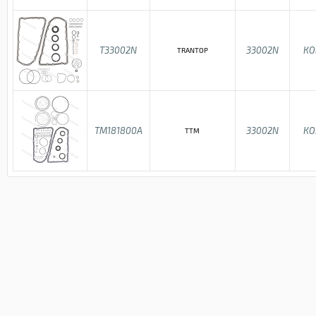
T33002N
33002N
КО
TRANTOP
TM181800A
33002N
КО
TTM