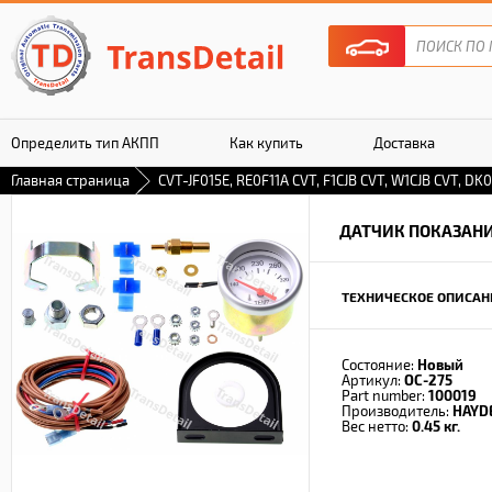
Определить тип АКПП
Как купить
Доставка
Главная страница
CVT-JF015E, RE0F11A CVT, F1CJB CVT, W1CJB CVT, DK0
Гарантия
ДАТЧИК ПОКАЗАН
ТЕХНИЧЕСКОЕ ОПИСАН
Состояние:
Новый
Артикул:
OC-275
Part number:
100019
Производитель:
HAYD
Вес нетто:
0.45 кг.