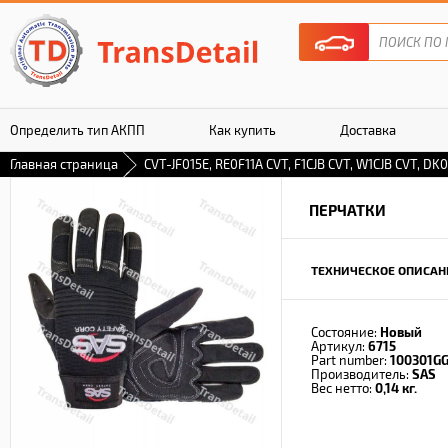
Определить тип АКПП
Как купить
Доставка
Главная страница
CVT-JF015E, RE0F11A CVT, F1CJB CVT, W1CJB CVT, DK0
Гарантия
ПЕРЧАТКИ
ТЕХНИЧЕСКОЕ ОПИСАН
Состояние:
Новый
Артикул:
6715
Part number:
100301GG
Производитель:
SAS
Вес нетто:
0,14 кг.