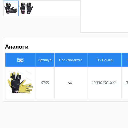
Аналоги
Артикул
Производител
Тех.Номер
6765
100301GG-XXL
П
SAS