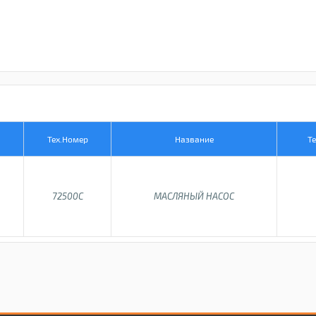
Тех.Номер
Название
Те
72500C
МАСЛЯНЫЙ НАСОС