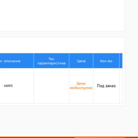
Тех.
х. описание
Цена
Кол-во
характеристика
Цена
Под заказ
68RFE
недоступна