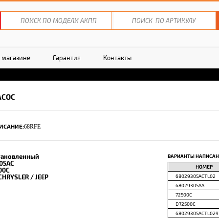
 магазине
Гарантия
Контакты
АСОС
ИСАНИЕ:
68RFE
тановленный
ВАРИАНТЫ НАПИСАН
05AC
НОМЕР
00C
CHRYSLER / JEEP
68029305ACTL02
68029305AA
72500C
D72500C
68029305ACTL029