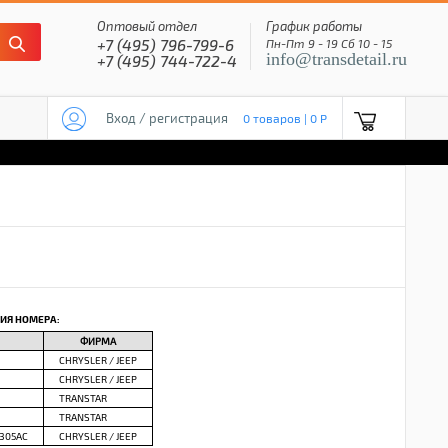
Оптовый отдел
График работы
+7 (495) 796-799-6
Пн-Пт 9 - 19 Сб 10 - 15
info@transdetail.ru
+7 (495) 744-722-4
Вход / регистрация
0 товаров | 0 P
ИЯ НОМЕРА:
ФИРМА
CHRYSLER / JEEP
CHRYSLER / JEEP
TRANSTAR
TRANSTAR
305AC
CHRYSLER / JEEP