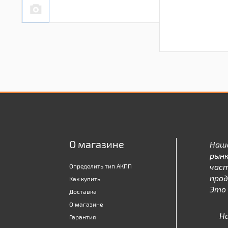
О магазине
Наш
рынк
час
Определить тип АКПП
про
Как купить
Это 
Доставка
О магазине
Н
Гарантия