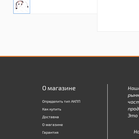
О магазине
Наш
рынк
час
Определить тип АКПП
про
Как купить
Это 
Доставка
О магазине
Н
Гарантия