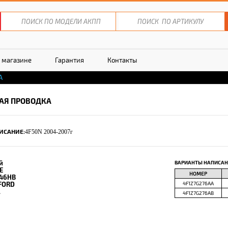
 магазине
Гарантия
Контакты
А
АЯ ПРОВОДКА
ИСАНИЕ:
4F50N 2004-2007г
й
ВАРИАНТЫ НАПИСАН
E
НОМЕР
46HB
FORD
4F1Z7G276AA
.
4F1Z7G276AB