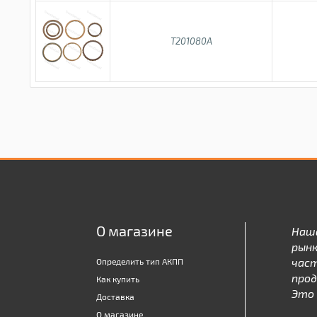
T201080A
О магазине
Наш
рынк
час
Определить тип АКПП
про
Как купить
Это 
Доставка
О магазине