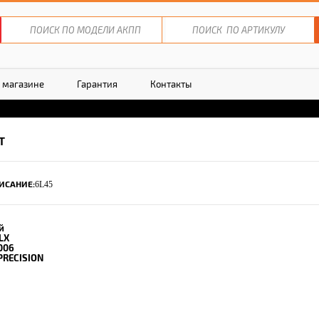
 магазине
Гарантия
Контакты
Т
ИСАНИЕ:
6L45
й
LX
006
PRECISION