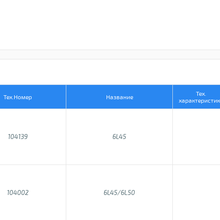
Тех.
Тех.Номер
Название
характеристик
104139
6L45
104002
6L45/6L50