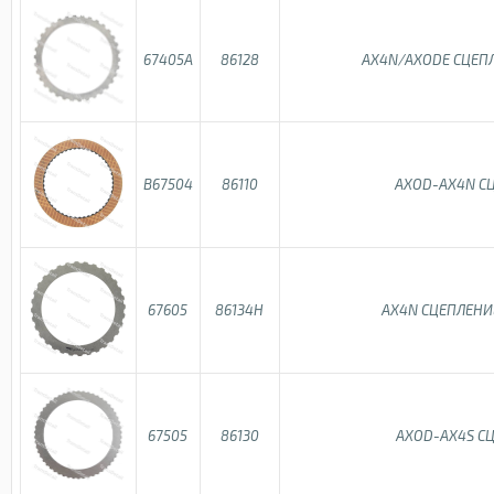
67405A
86128
AX4N/AXODE СЦЕПЛ
B67504
86110
AXOD-AX4N С
67605
86134H
AX4N СЦЕПЛЕНИЕ
67505
86130
AXOD-AX4S С