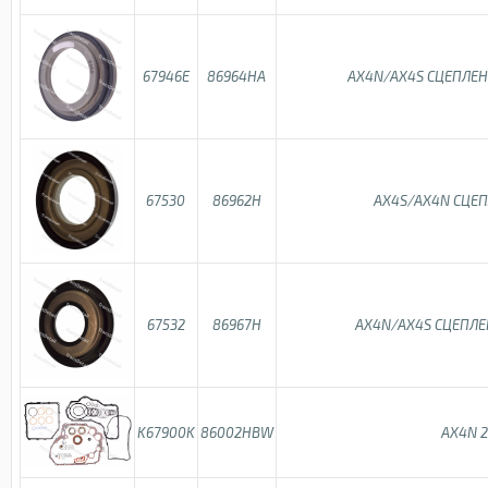
67946E
86964HA
AX4N/AX4S СЦЕПЛЕН
67530
86962H
AX4S/AX4N СЦЕП
67532
86967H
AX4N/AX4S СЦЕПЛЕ
K67900K
86002HBW
AX4N 