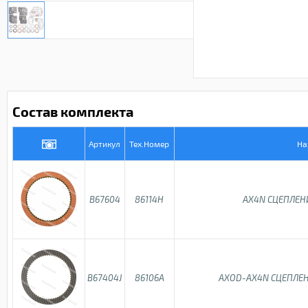
Состав комплекта
Артикул
Тех.Номер
На
B67604
86114H
AX4N СЦЕПЛЕН
B67404J
86106A
AXOD-AX4N СЦЕПЛЕН