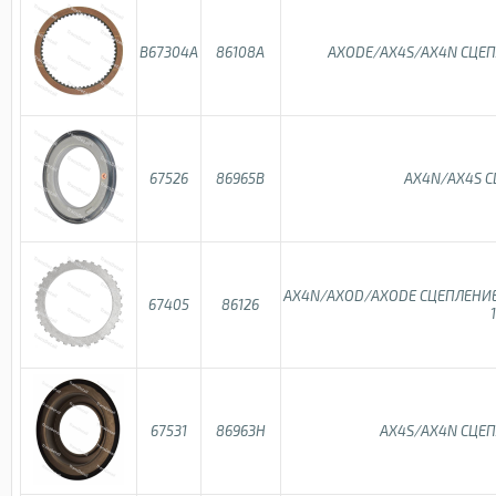
B67304A
86108A
AXODE/AX4S/AX4N СЦЕП
67526
86965B
AX4N/AX4S С
AX4N/AXOD/AXODE СЦЕПЛЕНИЕ
67405
86126
67531
86963H
AX4S/AX4N СЦЕП