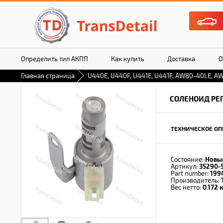
Определить тип АКПП
Как купить
Доставка
О
Главная страница
U440E, U440F, U441E, U441F, AW80-40LE, AW
СОЛЕНОИД РЕ
ТЕХНИЧЕСКОЕ ОП
Состояние:
Новы
Артикул:
35290-
Part number:
199
Производитель:
Вес нетто:
0.172 к