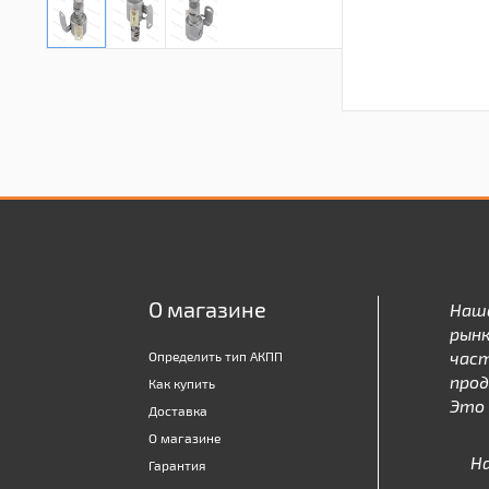
О магазине
Наш
рынк
час
Определить тип АКПП
про
Как купить
Это 
Доставка
О магазине
Н
Гарантия