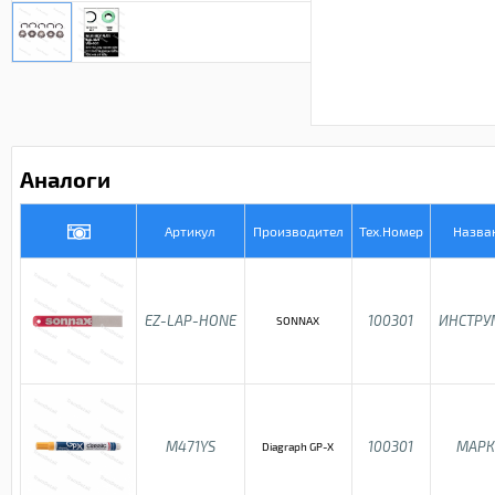
Аналоги
Артикул
Производител
Тех.Номер
Назва
EZ-LAP-HONE
100301
ИНСТРУ
SONNAX
M471YS
100301
МАРК
Diagraph GP-X