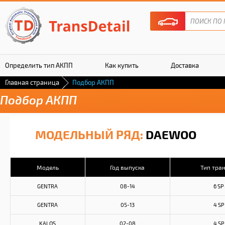
Определить тип АКПП
Как купить
Доставка
Главная страница
Подбор АКПП
Гарантия
Подбор АКПП
МОДЕЛЬНЫЙ РЯД:
DAEWOO
Модель
Год выпуска
Тип тра
GENTRA
08-14
6 SP
GENTRA
05-13
4 SP
KALOS
02-08
4 SP