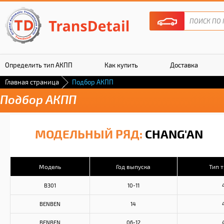
Определить тип АКПП
Как купить
Доставка
Главная страница
Подбор АКПП
Гарантия
Подбор АКПП
МОДЕЛЬНЫЙ РЯД:
CHANG'AN
Модель
Год выпуска
Тип 
B301
10-11
BENBEN
14
BENBEN
06-12