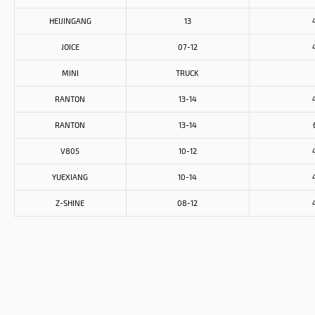
HEIJINGANG
13
JOICE
07-12
MINI
TRUCK
RANTON
13-14
RANTON
13-14
V805
10-12
YUEXIANG
10-14
Z-SHINE
08-12