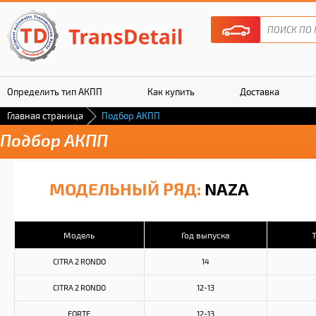
Определить тип АКПП
Как купить
Доставка
Главная страница
Подбор АКПП
Гарантия
Подбор АКПП
МОДЕЛЬНЫЙ РЯД:
NAZA
Модель
Год выпуска
CITRA 2 RONDO
14
CITRA 2 RONDO
12-13
FORTE
12-13