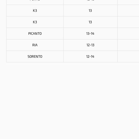
K3
13
K3
13
PICANTO
13-14
RIA
12-13
SORENTO
12-14