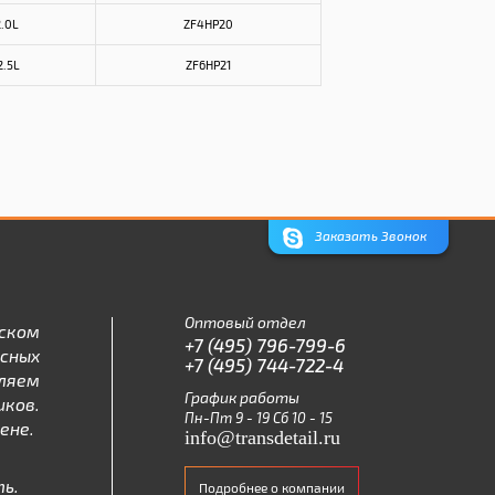
2.0L
ZF4HP20
2.5L
ZF6HP21
Заказать Звонок
Оптовый отдел
ском
+7 (495) 796-799-6
асных
+7 (495) 744-722-4
ляем
График работы
ков.
Пн-Пт 9 - 19 Сб 10 - 15
ене.
info@transdetail.ru
ь.
Подробнее о компании