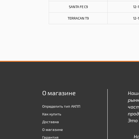
SANTA FE C9
12-
TERRACAN T9
12-
О магазине
Наш
рынк
час
Определить тип АКПП
про
Как купить
Это 
Доставка
О магазине
Н
Гарантия