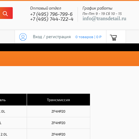
Оптовый отдел
График работы
+7 (495) 796-799-6
Пн-Пт 9 - 19 Сб 10 - 15
info@transdetail.ru
+7 (495) 744-722-4
Вход / регистрация
0 товаров | 0 P
ель
Трансмиссия
2.0L
ZF4HP20
L
ZF4HP20
 2.0L
ZF4HP20