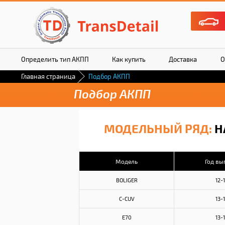
Определить тип АКПП
Как купить
Доставка
О
Главная страница
Подбор АКПП
Подбор АКПП
МОДЕЛЬНЫЙ РЯД:
H
Модель
Год вы
BOLIGER
12-
C-CUV
13-
E70
13-