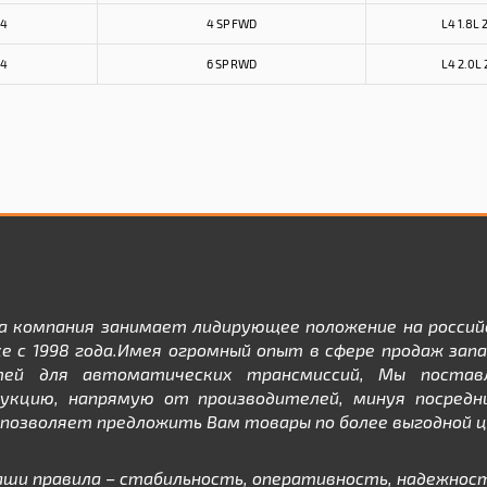
14
4 SP FWD
L4 1.8L 
14
6 SP RWD
L4 2.0L 
а компания занимает лидирующее положение на россий
е с 1998 года.Имея огромный опыт в сфере продаж зап
тей для автоматических трансмиссий, Мы постав
дукцию, напрямую от производителей, минуя посредни
позволяет предложить Вам товары по более выгодной ц
аши правила – стабильность, оперативность, надежност