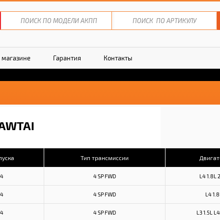
 магазине
Гарантия
Контакты
AWTAI
пуска
Тип трансмиссии
Двигат
14
4 SP FWD
L4 1.8L 
14
4 SP FWD
L4 1.8
14
4 SP FWD
L3 1.5L L4