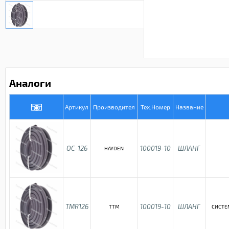
Аналоги
Артикул
Производител
Тех.Номер
Название
OC-126
100019-10
ШЛАНГ
HAYDEN
TMR126
100019-10
ШЛАНГ
TTM
СИСТЕ