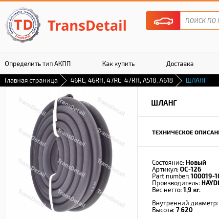
Определить тип АКПП
Как купить
Доставка
Главная страница
46RE, 46RH, 47RE, 47RH, A518, A618
ШЛАНГ
Гарантия
ШЛАНГ
ТЕХНИЧЕСКОЕ ОПИСАН
Состояние:
Новый
Артикул:
OC-126
Part number:
100019-1
Производитель:
HAYD
Вес нетто:
1,9 кг.
Внутренний диаметр
Высота:
7 620