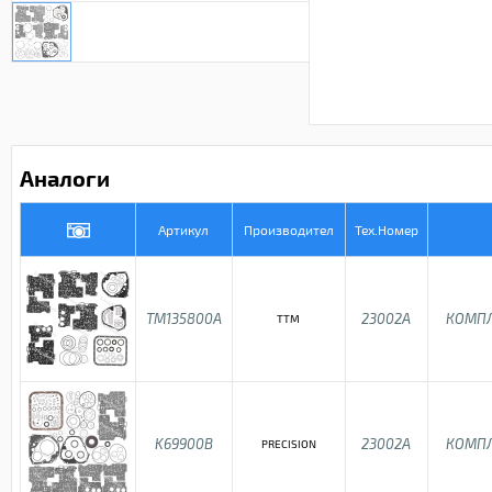
Аналоги
Артикул
Производител
Тех.Номер
TM135800A
23002A
КОМПЛ
TTM
K69900B
23002A
КОМПЛ
PRECISION