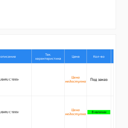
Тех.
. описание
Цена
Кол-во
характеристика
Цена
Под заказ
UBARU C 1999г
недоступна
Цена
В наличии
UBARU C 1999г
недоступна