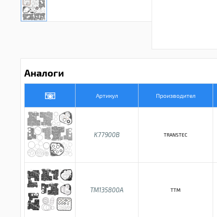
Аналоги
Артикул
Производител
K77900B
TRANSTEC
TM135800A
TTM