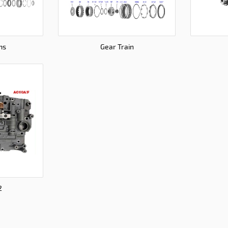
ms
Gear Train
2