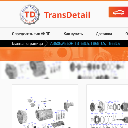
Определить тип АКПП
Как купить
Доставка
О
Главная страница
AB60E,AB60F, TB-68LS, TB68-LS, TB68LS